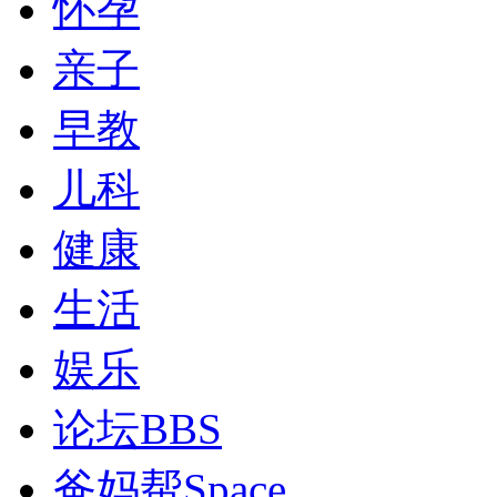
怀孕
亲子
早教
儿科
健康
生活
娱乐
论坛
BBS
爸妈帮
Space