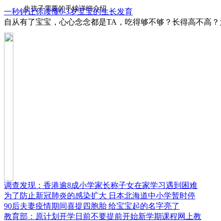
生孩子需要的手续详细介绍
一秒钟让你读懂0-3岁宝宝的生长发育
自从有了宝宝，心心念念都是TA，吃得够不够？长得高不高？
调查发现：香港逾8成小学家长称子女在家学习遇到困难
为了防止新冠肺炎的感染扩大 日本北海道中小学暂时停
90后夫妻疫情期间喜提四胞胎 给宝宝起的名字亮了
教育部：原计划开学日前不要提前开始新学期课程网上教