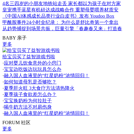
4名三四岁的小朋友地铁站走丢 家长都以为孩子在对方家
皇宠携手蓝星有机硅达成战略合作 重塑母婴喂养材质安
《中国AI体感成长品类行业白皮书》发布 Youdoo Box
甲酰胺事件24小时全纪录： 为什么是舒比奇第一个拿出
从趋势捕捉到场景共振，巨量引擎「春趣春又来」打造春
BABY 亲子
更多
给宝贝买了益智游戏书啦
·
应对婴儿饮食意外的小窍门
·
宝宝边吃饭边玩玩具怎么办
·
融入国人血液里的“红星奶粉”浓情回归！
·
如何知道母乳是否够吃？
·
夏季肝火旺 3大食疗方法清热降火
·
夏季孩子食欲差怎么办？
·
宝宝换奶粉为何拉肚子
·
喝牛奶方法不对易伤身
·
融入国人血液里的“红星奶粉”浓情回归！
FORUM 社区
更多