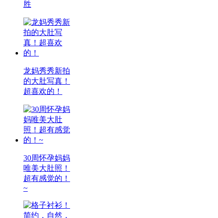
胜
龙妈秀秀新拍
的大肚写真！
超喜欢的！
30周怀孕妈妈
唯美大肚照！
超有感觉的！
~