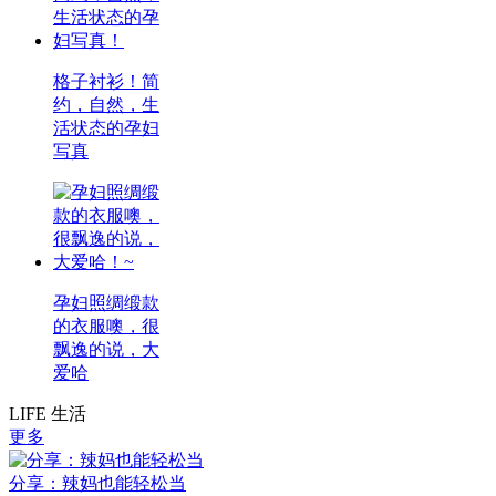
格子衬衫！简
约，自然，生
活状态的孕妇
写真
孕妇照绸缎款
的衣服噢，很
飘逸的说，大
爱哈
LIFE 生活
更多
分享：辣妈也能轻松当