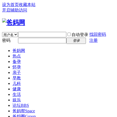
设为首页
收藏本站
开启辅助访问
找回密码
自动登录
密码
注册
登录
爸妈网
热点
备孕
怀孕
亲子
早教
儿科
健康
生活
娱乐
论坛
BBS
爸妈帮
Space
爸妈圈
Group