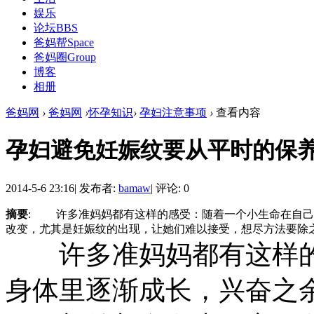
娱乐
论坛
BBS
爸妈帮
Space
爸妈圈
Group
博客
相册
爸妈网
›
爸妈网
›
怀孕知识
›
孕妇注意事项
›
查看内容
孕妇避免妊娠纹要从平时的保
2014-5-6 23:16
|
发布者:
bamaw
|
评论: 0
摘要
: 许多准妈妈都有这样的感受：随着一个小生命在自己
改变，尤其是妊娠纹的出现，让她们难以接受，想尽方法要除之
许多准妈妈都有这样的
身体里逐渐成长，兴奋之