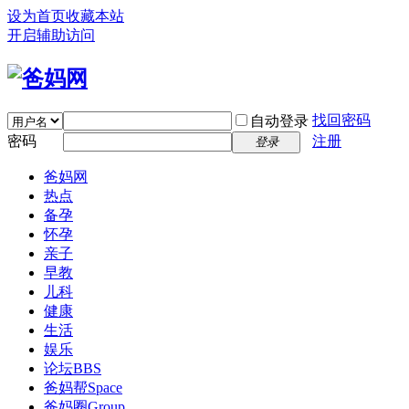
设为首页
收藏本站
开启辅助访问
找回密码
自动登录
密码
注册
登录
爸妈网
热点
备孕
怀孕
亲子
早教
儿科
健康
生活
娱乐
论坛
BBS
爸妈帮
Space
爸妈圈
Group