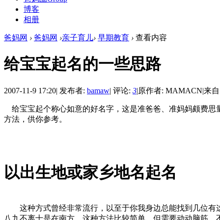
博客
相册
爸妈网
›
爸妈网
›
亲子育儿
›
早期教育
›
查看内容
给宝宝起名的一些思路
2007-11-9 17:20
|
发布者:
bamaw
|
评论:
3
|
原作者: MAMACN
|
来自
给宝宝起个称心如意的好名字，这是准爸爸、准妈妈颇费思量
方法，供你参考。
以出生地或家乡地名起名
这种方式曾经非常流行，以至于你我身边总能找到几位有这
八九不离十是在南方。这种方法比较简单，但需要动动脑筋，