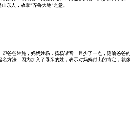
山东人，故取"齐鲁大地"之意。
，即爸爸姓施，妈妈姓杨，扬杨谐音，且少了一点，隐喻爸爸的
起名方法，因为加入了母亲的姓，表示对妈妈付出的肯定，就像
。