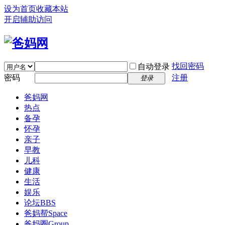
设为首页
收藏本站
开启辅助访问
找回密码
自动登录
密码
注册
登录
爸妈网
热点
备孕
怀孕
亲子
早教
儿科
健康
生活
娱乐
论坛
BBS
爸妈帮
Space
爸妈圈
Group