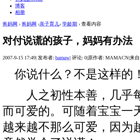
博客
相册
爸妈网
›
爸妈网
›
亲子育儿
›
学龄期
›
查看内容
对付说谎的孩子，妈妈有办法
2007-9-15 17:49
|
发布者:
bamaw
|
评论: 0
|
原作者: MAMACN
|
来自
你说什么？不是这样的！
人之初性本善，几乎每
而可爱的。可随着宝宝一
越来越不那么可爱，因为