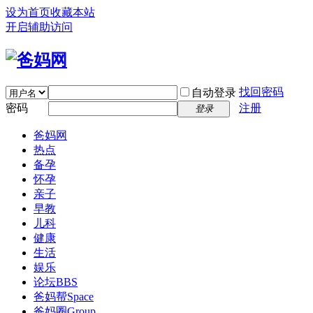
设为首页
收藏本站
开启辅助访问
找回密码
自动登录
密码
注册
登录
爸妈网
热点
备孕
怀孕
亲子
早教
儿科
健康
生活
娱乐
论坛
BBS
爸妈帮
Space
爸妈圈
Group