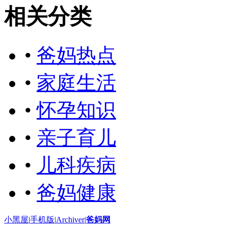
相关分类
•
爸妈热点
•
家庭生活
•
怀孕知识
•
亲子育儿
•
儿科疾病
•
爸妈健康
小黑屋
|
手机版
|
Archiver
|
爸妈网