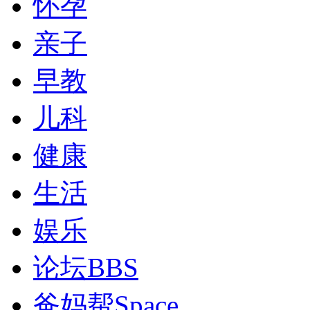
怀孕
亲子
早教
儿科
健康
生活
娱乐
论坛
BBS
爸妈帮
Space