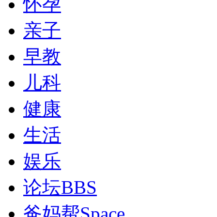
怀孕
亲子
早教
儿科
健康
生活
娱乐
论坛
BBS
爸妈帮
Space