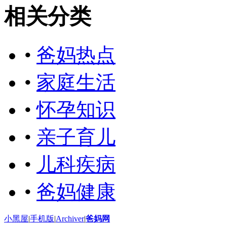
相关分类
•
爸妈热点
•
家庭生活
•
怀孕知识
•
亲子育儿
•
儿科疾病
•
爸妈健康
小黑屋
|
手机版
|
Archiver
|
爸妈网