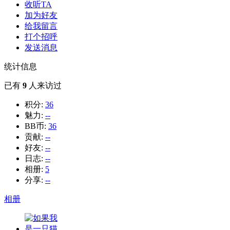
收听TA
加为好友
给我留言
打个招呼
发送消息
统计信息
已有
9
人来访过
积分:
36
魅力:
--
BB币:
36
贡献:
--
好友:
--
日志:
--
相册:
5
分享:
--
相册