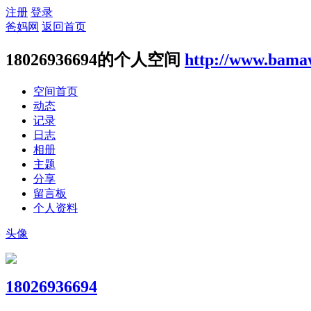
注册
登录
爸妈网
返回首页
18026936694的个人空间
http://www.bama
空间首页
动态
记录
日志
相册
主题
分享
留言板
个人资料
头像
18026936694