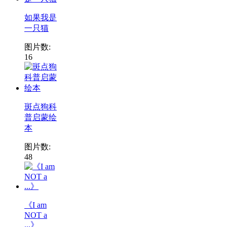
如果我是
一只猫
图片数:
16
斑点狗科
普启蒙绘
本
图片数:
48
《I am
NOT a
...》