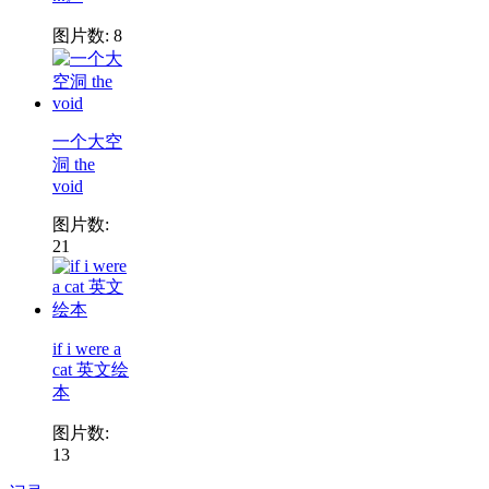
图片数: 8
一个大空
洞 the
void
图片数:
21
if i were a
cat 英文绘
本
图片数:
13